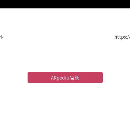
：
版本
https:/
ARpedia 官網