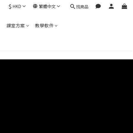
$
HKD
繁體中文
找商品
程
課室方案
教學軟件