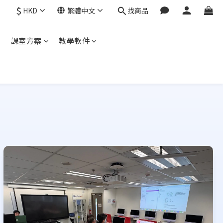
$
HKD
繁體中文
找商品
程
課室方案
教學軟件