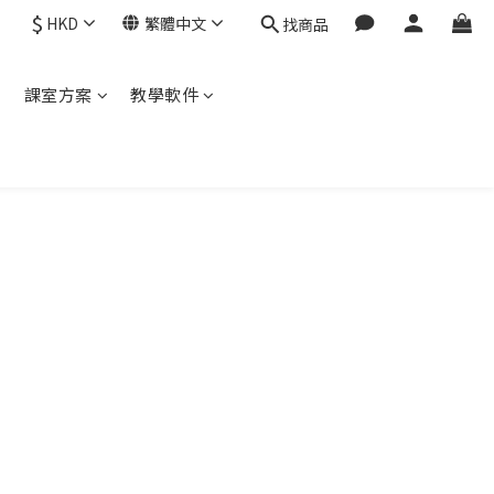
$
HKD
繁體中文
找商品
程
課室方案
教學軟件