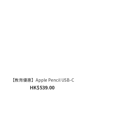
【教育優惠】Apple Pencil USB-C
HK$539.00