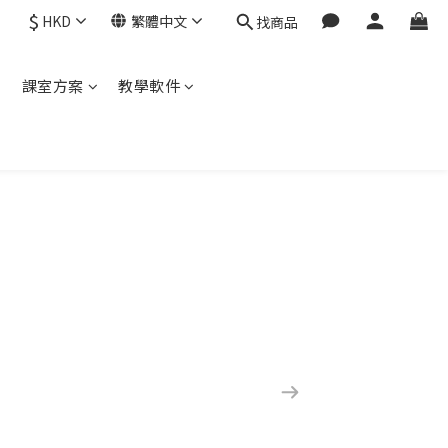
$
HKD
繁體中文
找商品
程
課室方案
教學軟件