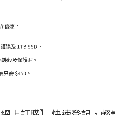
5 折 優惠。
護膜及 1TB SSD。
指定保護殼及保護貼。
加購價只需 $450。
網上訂購】 快速登記，輕