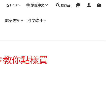
$
HKD
繁體中文
找商品
程
課室方案
教學軟件
步步教你點樣買