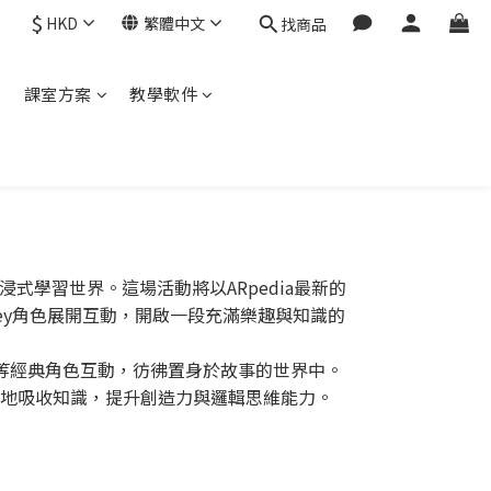
$
HKD
繁體中文
找商品
程
課室方案
教學軟件
沉浸式學習世界。這場活動將以ARpedia最新的
ney角色展開互動，開啟一段充滿樂趣與知識的
光年等經典角色互動，彷彿置身於故事的世界中。
地吸收知識，提升創造力與邏輯思維能力。